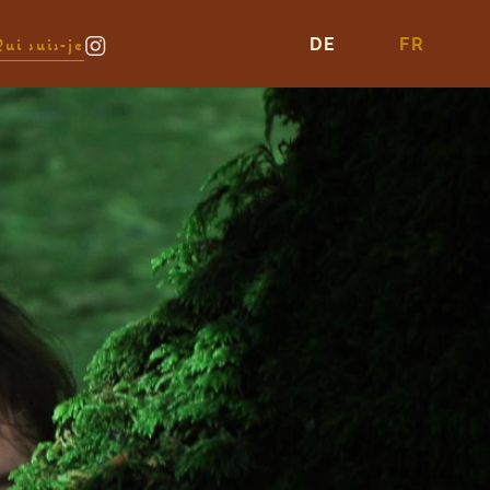
ui suis-je
DE
FR