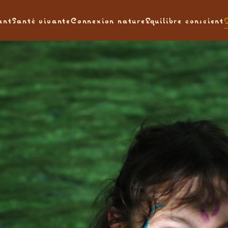
ant
Santé vivante
Connexion nature
Equilibre conscient
Q